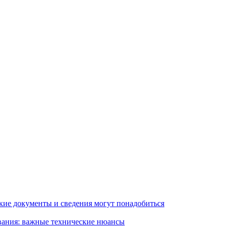
кие документы и сведения могут понадобиться
вания: важные технические нюансы