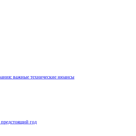
вания: важные технические нюансы
а предстоящий год