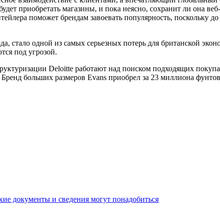
 будет приобретать магазины, и пока неясно, сохранит ли она ве
ейлера поможет брендам завоевать популярность, поскольку до
года, стало одной из самых серьезных потерь для британской эк
тся под угрозой.
труктуризации Deloitte работают над поиском подходящих покуп
td. Бренд больших размеров Evans приобрел за 23 миллиона фунт
кие документы и сведения могут понадобиться