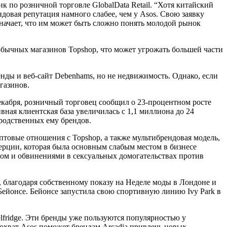
к по розничной торговле GlobalData Retail. “Хотя китайский
довая репутация намного слабее, чем у Asos. Свою заявку
значает, что им может быть сложно понять молодой рынок
бычных магазинов Topshop, что может угрожать большей части
нды и веб-сайт Debenhams, но не недвижимость. Однако, если
газинов.
декабря, розничный торговец сообщил о 23-процентном росте
вная клиентская база увеличилась с 1,1 миллиона до 24
 родственных ему брендов.
оптовые отношения с Topshop, а также мультибрендовая модель,
мерции, которая была основным слабым местом в бизнесе
вом и обвинениями в сексуальных домогательствах против
p, благодаря собственному показу на Неделе моды в Лондоне и
ейонсе. Бейонсе запустила свою спортивную линию Ivy Park в
lfridge. Эти бренды уже пользуются популярностью у
охват Asos поможет брендам Arcadia привлечь новых