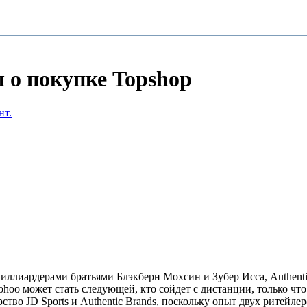
 о покупке Topshop
нт.
миллиардерами братьями Блэкберн Мохсин и Зубер Исса, Authenti
hoo может стать следующей, кто сойдет с дистанции, только чт
тво JD Sports и Authentic Brands, поскольку опыт двух ритейле