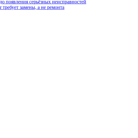
 до появления серьёзных неисправностей
r требует замены, а не ремонта