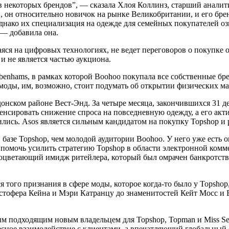
в некоторых брендов”, — сказала Хлоя Коллинз, старший аналити
 он относительно новичок на рынке Великобритании, и его брен
однако их специализация на одежде для семейных покупателей о
 — добавила она.
ся на цифровых технологиях, не ведет переговоров о покупке о
и не является частью аукциона.
enhams, в рамках которой Boohoo покупала все собственные бре
 моды, им, возможно, стоит подумать об открытии физических ма
донском районе Вест-Энд. За четыре месяца, закончившихся 31 
енсировать снижение спроса на повседневную одежду, а его акти
зились. Asos является сильным кандидатом на покупку Topshop и
 базе Topshop, чем молодой аудитории Boohoo. У него уже есть 
ы помочь усилить стратегию Topshop в области электронной ком
процветающий имидж ритейлера, который был омрачен банкротст
ся того признания в сфере моды, которое когда-то было у Topsho
тофера Кейна и Мэри Катранцу до знаменитостей Кейт Мосс и Б
мым подходящим новым владельцем для Topshop, Topman и Miss Se
есное взаимодействие с клиентами, а впечатляющий глобальный 