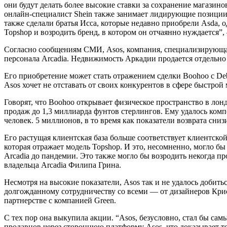
они будут делать более высокие ставки за сохранение магазино
онлайн-специалист Shein также занимает лидирующие позиции,
также сделали братья Исса, которые недавно приобрели Asda, 
Topshop и возродить бренд, в котором он отчаянно нуждается”,
Согласно сообщениям СМИ, Asos, компания, специализирующая
персонала Arcadia. Недвижимость Аркадии продается отдельно 
Его приобретение может стать отражением сделки Boohoo с Deb
Asos хочет не отставать от своих конкурентов в сфере быстрой
Говорят, что Boohoo открывает физическое пространство в лон
продаж до 1,3 миллиарда фунтов стерлингов. Ему удалось комп
человек. 5 миллионов, в то время как показатели возврата сни
Его растущая клиентская база больше соответствует клиентской
которая отражает модель Topshop. И это, несомненно, могло б
Arcadia до пандемии. Это также могло бы возродить некогда 
владельца Arcadia Филипа Грина.
Несмотря на высокие показатели, Asos так и не удалось добить
долгожданному сотрудничеству со всеми — от дизайнеров Крис
партнерстве с компанией Green.
С тех пор она выкупила акции. “Asos, безусловно, стал бы са
продавцов через стороннюю платформу Asos, что доказывает т