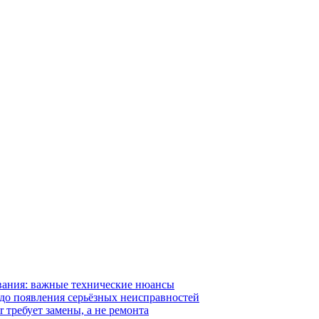
вания: важные технические нюансы
 до появления серьёзных неисправностей
r требует замены, а не ремонта