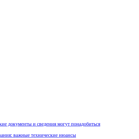
кие документы и сведения могут понадобиться
вания: важные технические нюансы