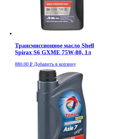
Трансмиссионное масло Shell
Spirax S6 GXME 75W-80, 1л
880.00
Р
Добавить в корзину
УБ.