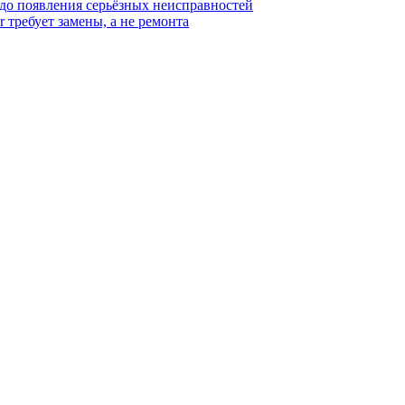
 до появления серьёзных неисправностей
r требует замены, а не ремонта