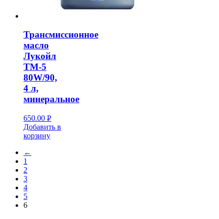
Трансмиссионное
масло
Лукойл
ТМ-5
80W/90,
4 л,
минеральное
650.00
Р
Добавить в
УБ.
корзину
←
1
2
3
4
5
6