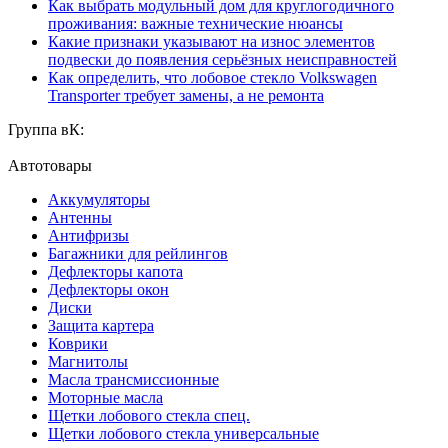
Как выбрать модульный дом для круглогодичного
проживания: важные технические нюансы
Какие признаки указывают на износ элементов
подвески до появления серьёзных неисправностей
Как определить, что лобовое стекло Volkswagen
Transporter требует замены, а не ремонта
Группа вК:
Автотовары
Аккумуляторы
Антенны
Антифризы
Багажники для рейлингов
Дефлекторы капота
Дефлекторы окон
Диски
Защита картера
Коврики
Магнитолы
Масла трансмиссионные
Моторные масла
Щетки лобового стекла спец.
Щетки лобового стекла универсальные