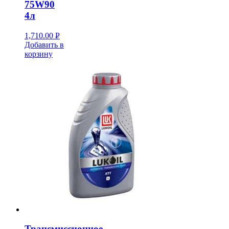
75W90
4л
1,710.00
Р
Добавить в
УБ.
корзину
Трансмиссионное