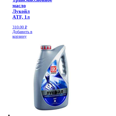
масло
Лукойл
ATF, 1л
310.00
Р
Добавить в
УБ.
корзину