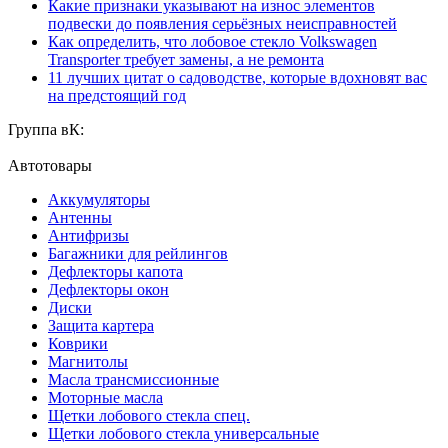
Какие признаки указывают на износ элементов
подвески до появления серьёзных неисправностей
Как определить, что лобовое стекло Volkswagen
Transporter требует замены, а не ремонта
11 лучших цитат о садоводстве, которые вдохновят вас
на предстоящий год
Группа вК:
Автотовары
Аккумуляторы
Антенны
Антифризы
Багажники для рейлингов
Дефлекторы капота
Дефлекторы окон
Диски
Защита картера
Коврики
Магнитолы
Масла трансмиссионные
Моторные масла
Щетки лобового стекла спец.
Щетки лобового стекла универсальные