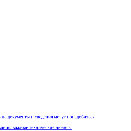
кие документы и сведения могут понадобиться
вания: важные технические нюансы