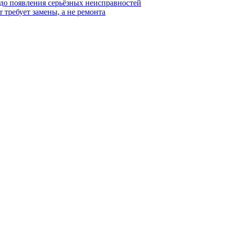
 до появления серьёзных неисправностей
r требует замены, а не ремонта