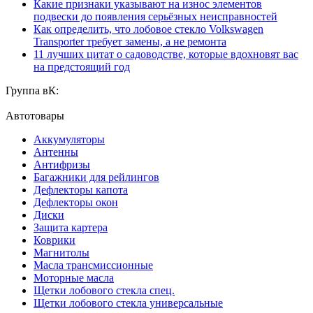
Какие признаки указывают на износ элементов
подвески до появления серьёзных неисправностей
Как определить, что лобовое стекло Volkswagen
Transporter требует замены, а не ремонта
11 лучших цитат о садоводстве, которые вдохновят вас
на предстоящий год
Группа вК:
Автотовары
Аккумуляторы
Антенны
Антифризы
Багажники для рейлингов
Дефлекторы капота
Дефлекторы окон
Диски
Защита картера
Коврики
Магнитолы
Масла трансмиссионные
Моторные масла
Щетки лобового стекла спец.
Щетки лобового стекла универсальные