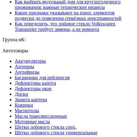
Как выбрать модульный дом для круглогодичного
проживания: важные технические нюансы
Какие признаки указывают на износ элементов
подвески до появления серьёзных неисправностей
Как определить, что лобовое стекло Volkswagen
Transporter требует замены, а не ремонта
Группа вК:
Автотовары
Аккумуляторы
Антенны
Антифризы
Багажники для рейлингов
Дефлекторы капота
Дефлекторы окон
Диски
Защита картера
Коврики
Магнитолы
Масла трансмиссионные
Моторные масла
Щетки лобового стекла спец.
Щетки лобового стекла универсальные