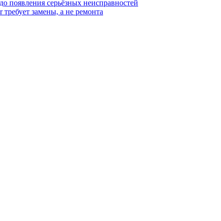
 до появления серьёзных неисправностей
r требует замены, а не ремонта