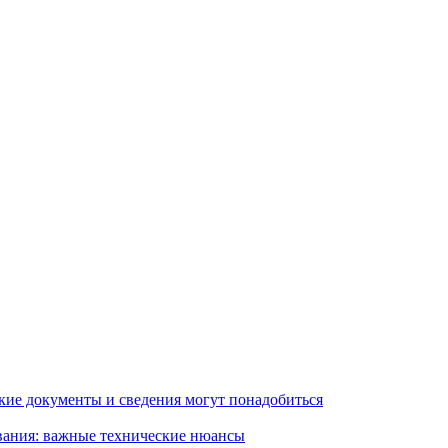
кие документы и сведения могут понадобиться
вания: важные технические нюансы