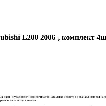
ubishi L200 2006-, комплект 
х окон из ударопрочного поликарбоната легко и быстро устанавливаются на р
 брызг проезжающих машин.