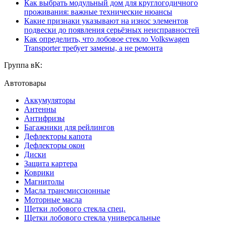
Как выбрать модульный дом для круглогодичного
проживания: важные технические нюансы
Какие признаки указывают на износ элементов
подвески до появления серьёзных неисправностей
Как определить, что лобовое стекло Volkswagen
Transporter требует замены, а не ремонта
Группа вК:
Автотовары
Аккумуляторы
Антенны
Антифризы
Багажники для рейлингов
Дефлекторы капота
Дефлекторы окон
Диски
Защита картера
Коврики
Магнитолы
Масла трансмиссионные
Моторные масла
Щетки лобового стекла спец.
Щетки лобового стекла универсальные