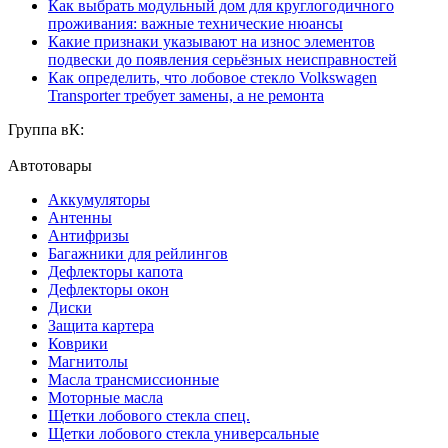
Как выбрать модульный дом для круглогодичного
проживания: важные технические нюансы
Какие признаки указывают на износ элементов
подвески до появления серьёзных неисправностей
Как определить, что лобовое стекло Volkswagen
Transporter требует замены, а не ремонта
Группа вК:
Автотовары
Аккумуляторы
Антенны
Антифризы
Багажники для рейлингов
Дефлекторы капота
Дефлекторы окон
Диски
Защита картера
Коврики
Магнитолы
Масла трансмиссионные
Моторные масла
Щетки лобового стекла спец.
Щетки лобового стекла универсальные