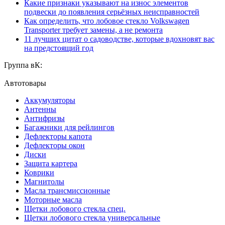
Какие признаки указывают на износ элементов
подвески до появления серьёзных неисправностей
Как определить, что лобовое стекло Volkswagen
Transporter требует замены, а не ремонта
11 лучших цитат о садоводстве, которые вдохновят вас
на предстоящий год
Группа вК:
Автотовары
Аккумуляторы
Антенны
Антифризы
Багажники для рейлингов
Дефлекторы капота
Дефлекторы окон
Диски
Защита картера
Коврики
Магнитолы
Масла трансмиссионные
Моторные масла
Щетки лобового стекла спец.
Щетки лобового стекла универсальные