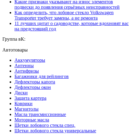
Какие признаки указывают на износ элементов
подвески до появления серьёзных неисправностей
Как определить, что лобовое стекло Volkswagen
Transporter требует замены, а не ремонта
11 лучших цитат о садоводстве, которые вдохновят вас
на предстоящий год
Группа вК:
Автотовары
Аккумуляторы
Антенны
Антифризы
Багажники для рейлингов
Дефлекторы капота
Дефлекторы окон
Диски
Защита картера
Коврики
Магнитолы
Масла трансмиссионные
Моторные масла
Щетки лобового стекла спец.
Щетки лобового стекла универсальные