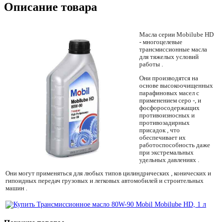
Описание товара
Масла серии Mobilube HD
- многоцелевые
трансмиссионные масла
для тяжелых условий
работы .
Они производятся на
основе высокоочищенных
парафиновых масел с
применением серо -, и
фосфоросодержащих
противоизносных и
противозадирных
присадок , что
обеспечивает их
работоспособность даже
при экстремальных
удельных давлениях .
Они могут применяться для любых типов цилиндрических , конических и
гипоидных передач грузовых и легковых автомобилей и строительных
машин .