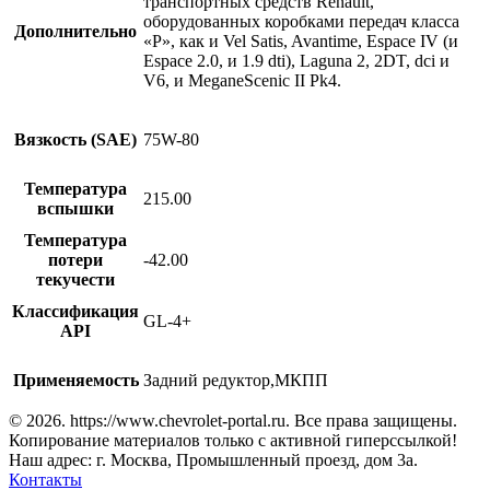
транспортных средств Renault,
оборудованных коробками передач класса
Дополнительно
«Р», как и Vel Satis, Avantime, Espace IV (и
Espace 2.0, и 1.9 dti), Laguna 2, 2DT, dci и
V6, и MeganeScenic II Pk4.
Вязкость (SAE)
75W-80
Температура
215.00
вспышки
Температура
потери
-42.00
текучести
Классификация
GL-4+
API
Применяемость
Задний редуктор,МКПП
© 2026. https://www.chevrolet-portal.ru. Все права защищены.
Копирование материалов только с активной гиперссылкой!
Наш адрес: г. Москва, Промышленный проезд, дом 3а.
Контакты