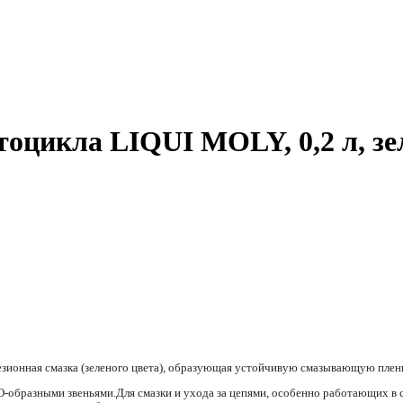
оцикла LIQUI MOLY, 0,2 л, зе
езионная смазка (зеленого цвета), образующая устойчивую смазывающую плен
О-образными звеньями.Для смазки и ухода за цепями, особенно работающих в 