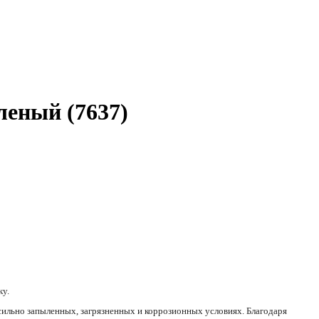
леный (7637)
ку.
сильно запыленных, загрязненных и коррозионных условиях. Благодаря