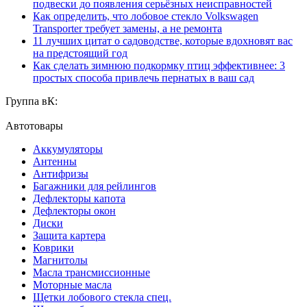
подвески до появления серьёзных неисправностей
Как определить, что лобовое стекло Volkswagen
Transporter требует замены, а не ремонта
11 лучших цитат о садоводстве, которые вдохновят вас
на предстоящий год
Как сделать зимнюю подкормку птиц эффективнее: 3
простых способа привлечь пернатых в ваш сад
Группа вК:
Автотовары
Аккумуляторы
Антенны
Антифризы
Багажники для рейлингов
Дефлекторы капота
Дефлекторы окон
Диски
Защита картера
Коврики
Магнитолы
Масла трансмиссионные
Моторные масла
Щетки лобового стекла спец.