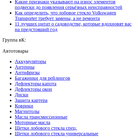
Какие признаки указывают на износ элементов
подвески до появления серьёзных неисправностей
Как определить, что лобовое стекло Volkswagen
Transporter требует замены, а не ремонта
11 лучших цитат о садоводстве, которые вдохновят вас
на предстоящий год
Группа вК:
Автотовары
Аккумуляторы
Антенны
Антифризы
Багажники для рейлингов
Дефлекторы капота
Дефлекторы окон
Диски
Защита картера
Коврики
Магнитолы
Масла трансмиссионные
Моторные масла
Щетки лобового стекла спец.
Щетки лобового стекла универсальные