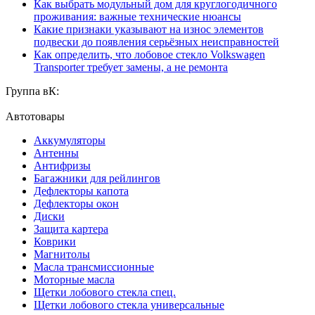
Как выбрать модульный дом для круглогодичного
проживания: важные технические нюансы
Какие признаки указывают на износ элементов
подвески до появления серьёзных неисправностей
Как определить, что лобовое стекло Volkswagen
Transporter требует замены, а не ремонта
Группа вК:
Автотовары
Аккумуляторы
Антенны
Антифризы
Багажники для рейлингов
Дефлекторы капота
Дефлекторы окон
Диски
Защита картера
Коврики
Магнитолы
Масла трансмиссионные
Моторные масла
Щетки лобового стекла спец.
Щетки лобового стекла универсальные