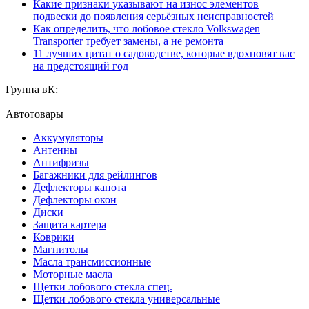
Какие признаки указывают на износ элементов
подвески до появления серьёзных неисправностей
Как определить, что лобовое стекло Volkswagen
Transporter требует замены, а не ремонта
11 лучших цитат о садоводстве, которые вдохновят вас
на предстоящий год
Группа вК:
Автотовары
Аккумуляторы
Антенны
Антифризы
Багажники для рейлингов
Дефлекторы капота
Дефлекторы окон
Диски
Защита картера
Коврики
Магнитолы
Масла трансмиссионные
Моторные масла
Щетки лобового стекла спец.
Щетки лобового стекла универсальные