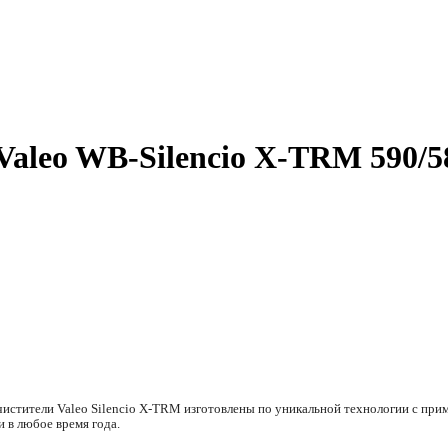
Valeo WB-Silencio X-TRM 590/5
истители Valeo Silencio X-TRM изготовлены по уникальной технологии с при
и в любое время года.