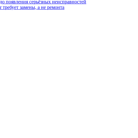
 до появления серьёзных неисправностей
r требует замены, а не ремонта