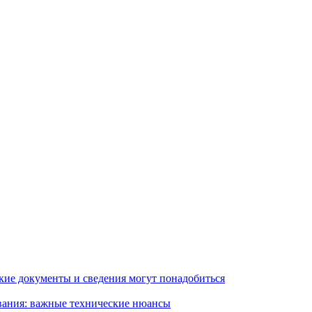
кие документы и сведения могут понадобиться
вания: важные технические нюансы