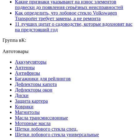
Какие признаки указывают на износ элементов
подвески до появления серьёзных неисправностей
Как определить, что лобовое стекло Volkswagen
Transporter требует замены, а не ремонта
11 лучших цитат о садоводстве, которые вдохновят вас
на предстоящий год
Группа вК:
Автотовары
Аккумуляторы
Антенны
Антифризы
Багажники для рейлингов
Дефлекторы капота
Дефлекторы окон
Диски
Защита картера
Коврики
Магнитолы
Масла трансмиссионные
Моторные масла
Щетки лобового стекла спец.
Щетки лобового стекла универсальные