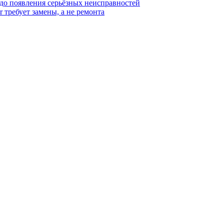
 до появления серьёзных неисправностей
r требует замены, а не ремонта