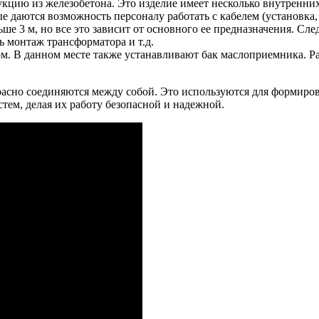
цию из железобетона. Это изделие имеет несколько внутренних 
даются возможность персоналу работать с кабелем (установка, п
ше 3 м, но все это зависит от основного ее предназначения. Сл
 монтаж трансформатора и т.д.
м. В данном месте также устанавливают бак маслоприемника. Ра
расно соединяются между собой. Это используются для формиро
ем, делая их работу безопасной и надежной.