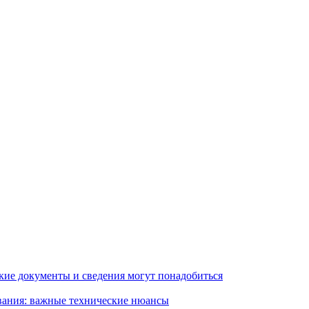
кие документы и сведения могут понадобиться
вания: важные технические нюансы