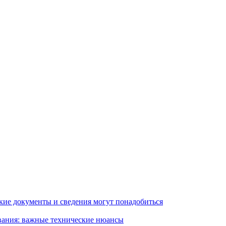
кие документы и сведения могут понадобиться
вания: важные технические нюансы