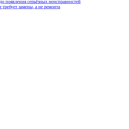
 до появления серьёзных неисправностей
r требует замены, а не ремонта