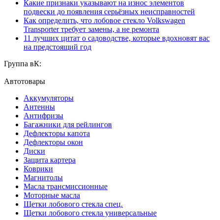
Какие признаки указывают на износ элементов
подвески до появления серьёзных неисправностей
Как определить, что лобовое стекло Volkswagen
Transporter требует замены, а не ремонта
11 лучших цитат о садоводстве, которые вдохновят вас
на предстоящий год
Группа вК:
Автотовары
Аккумуляторы
Антенны
Антифризы
Багажники для рейлингов
Дефлекторы капота
Дефлекторы окон
Диски
Защита картера
Коврики
Магнитолы
Масла трансмиссионные
Моторные масла
Щетки лобового стекла спец.
Щетки лобового стекла универсальные