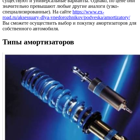
существуют и универсальные варианты. Однако, по цене они
значительно превышают любые другие аналоги (узко-
специализированные). На сайте
https://www.ex-
road.ru/aksessuary-dlya-vnedorozhnikov/podveska/amortizatory/
Вы сможете осуществить выбор и покупку амортизаторов для
собственного автомобиля.
Типы амортизаторов