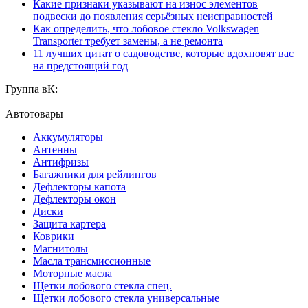
Какие признаки указывают на износ элементов
подвески до появления серьёзных неисправностей
Как определить, что лобовое стекло Volkswagen
Transporter требует замены, а не ремонта
11 лучших цитат о садоводстве, которые вдохновят вас
на предстоящий год
Группа вК:
Автотовары
Аккумуляторы
Антенны
Антифризы
Багажники для рейлингов
Дефлекторы капота
Дефлекторы окон
Диски
Защита картера
Коврики
Магнитолы
Масла трансмиссионные
Моторные масла
Щетки лобового стекла спец.
Щетки лобового стекла универсальные