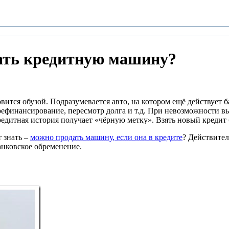
дать кредитную машину?
ится обузой. Подразумевается авто, на котором ещё действует б
 рефинансирование, пересмотр долга и т.д. При невозможности в
редитная история получает «чёрную метку». Взять новый кредит
 знать –
можно продать машину, если она в кредите
? Действител
анковское обременение.