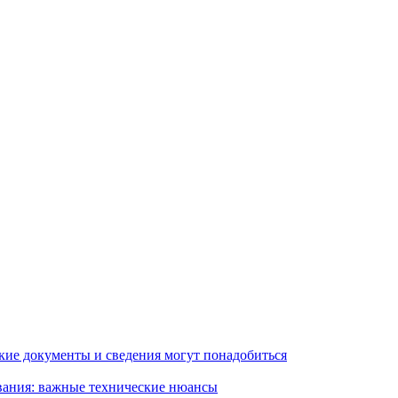
кие документы и сведения могут понадобиться
вания: важные технические нюансы