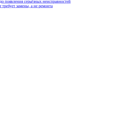
 до появления серьёзных неисправностей
r требует замены, а не ремонта