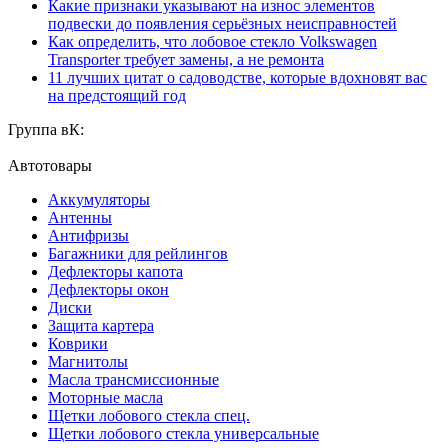
Какие признаки указывают на износ элементов
подвески до появления серьёзных неисправностей
Как определить, что лобовое стекло Volkswagen
Transporter требует замены, а не ремонта
11 лучших цитат о садоводстве, которые вдохновят вас
на предстоящий год
Группа вК:
Автотовары
Аккумуляторы
Антенны
Антифризы
Багажники для рейлингов
Дефлекторы капота
Дефлекторы окон
Диски
Защита картера
Коврики
Магнитолы
Масла трансмиссионные
Моторные масла
Щетки лобового стекла спец.
Щетки лобового стекла универсальные