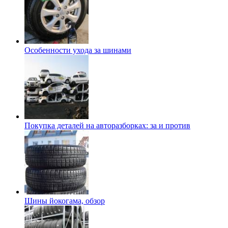
Особенности ухода за шинами
Покупка деталей на авторазборках: за и против
Шины йокогама, обзор