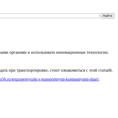
тными органами и использовать инновационные технологии.
ть при транспортировке, стоит ознакомиться с этой статьёй.
co56.ru/gruzoperevozki-s-transportnymi-kompaniyami-shari/
.