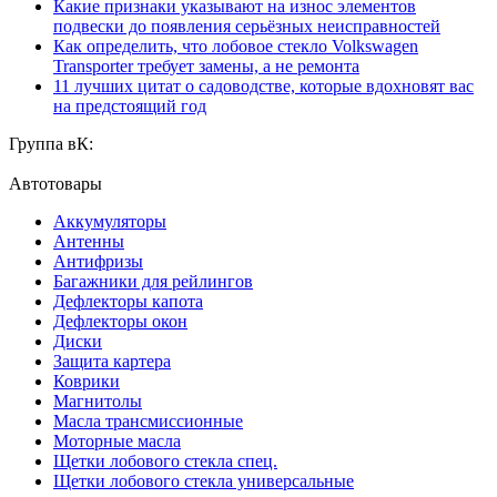
Какие признаки указывают на износ элементов
подвески до появления серьёзных неисправностей
Как определить, что лобовое стекло Volkswagen
Transporter требует замены, а не ремонта
11 лучших цитат о садоводстве, которые вдохновят вас
на предстоящий год
Группа вК:
Автотовары
Аккумуляторы
Антенны
Антифризы
Багажники для рейлингов
Дефлекторы капота
Дефлекторы окон
Диски
Защита картера
Коврики
Магнитолы
Масла трансмиссионные
Моторные масла
Щетки лобового стекла спец.
Щетки лобового стекла универсальные