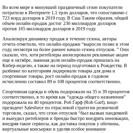
Во всем мире в минувший праздничный сезон покупатели
потратили в Интернете 1,1 трлн долларов, что сопоставимо с
723 млрд долларов в 2019 году. В Сша Таким образом, общий
объем онлайн-продаж достиг 236 миллиардов долларов
против 165 миллиардов долларов в 2019 году.
Анализируя динамику продаж в течение сезона, авторы
отчета отметили, что онлайн-продажи “выросли позже в этом
году, несмотря на более раннее начало сезона отпусков. ” Они
сказали, что, хотя ритейлеры анонсировали рекламные акции
еще в октябре, львиная доля онлайн-продаж пришлась на
Кибер-неделю, а также на период подготовки к Рождеству. В
разбивке по категориям лидировали товары для дома и
спортивные товары, рост онлайн-продаж в годовом
исчислении составил 89 и 108 процентов соответственно.
Спортивная одежда и обувь подорожали на 35 и 39 процентов
соответственно, в то время как “одежда общего назначения”
подорожала на 40 процентов. Роб Гарф (Rob Garf), вице-
президент Salesforce по отраслевой стратегии розничной
торговли, сказал, что сезон отпусков “был вызван пандемией
и вынудил ритейлеров и бренды быстро внедрять инновации,
внедряя такие сервисы, как доставка покупок у обочины,
виртуальные консьержи и уделяя особое внимание