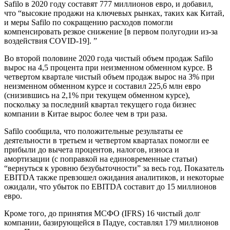
Safilo в 2020 году составят 777 миллионов евро, и добавил,
что “высокие продажи на ключевых рынках, таких как Китай,
и меры Safilo по сокращению расходов помогли
компенсировать резкое снижение [в первом полугодии из-за
воздействия COVID-19]. ”
Во второй половине 2020 года чистый объем продаж Safilo
вырос на 4,5 процента при неизменном обменном курсе. В
четвертом квартале чистый объем продаж вырос на 3% при
неизменном обменном курсе и составил 225,6 млн евро
(снизившись на 2,1% при текущем обменном курсе),
поскольку за последний квартал текущего года бизнес
компании в Китае вырос более чем в три раза.
Safilo сообщила, что положительные результаты ее
деятельности в третьем и четвертом кварталах помогли ее
прибыли до вычета процентов, налогов, износа и
амортизации (с поправкой на единовременные статьи)
“вернуться к уровню безубыточности” за весь год. Показатель
EBITDA также превзошел ожидания аналитиков, и некоторые
ожидали, что убыток по EBITDA составит до 15 миллионов
евро.
Кроме того, до принятия МСФО (IFRS) 16 чистый долг
компании, базирующейся в Падуе, составлял 179 миллионов