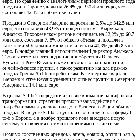
евро. По сравнению с аналогичным периодом прошлого года
продажи в Европе упали на 26,4% до 330,4 млн евро, что
составляет 42,3% от общей выручки.
Продажи в Северной Америке выросли на 2,5% до 342,5 млн
евро, что составило 43,9% от общего объема. Выручка в
Азиатско-Тихоокеанском регионе снизилась на 22,2% до 60,7
млн евро, составив 7. 8% от общего объема, а продажи в
категории «Остальной мир» снизились на 40,3% до 46,8 млн
евро. В ноябре главный исполнительный директор Анджело
Троккья отметил, что недавние приобретения Blenders
Eyewear и Prive Revaux также способствовали развитию
онлайн-бизнеса группы, а также развитию канала прямых
продаж бренда Smith потребителям. В четвертом квартале
Blenders и Prive Revaux увеличили бизнес группы в Северной
Америке на 14,1 млн евро.
В целом, Safilo’s сосредоточила свое внимание на цифровой
трансформации, стратегии прямого взаимодействия с
потребителями и увеличении доли бизнеса в общем объеме
продаж. В августе Safilo запустила свою новую платформу b-
to-b в Европе, а в ноябре прошлого года внедрила новую
систему управления взаимоотношениями с клиентами.
Помимо собственных брендов Carrera, Polaroid, Smith и Safilo,
группа производит и распространяет очки для различных