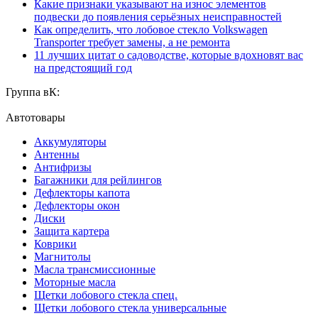
Какие признаки указывают на износ элементов
подвески до появления серьёзных неисправностей
Как определить, что лобовое стекло Volkswagen
Transporter требует замены, а не ремонта
11 лучших цитат о садоводстве, которые вдохновят вас
на предстоящий год
Группа вК:
Автотовары
Аккумуляторы
Антенны
Антифризы
Багажники для рейлингов
Дефлекторы капота
Дефлекторы окон
Диски
Защита картера
Коврики
Магнитолы
Масла трансмиссионные
Моторные масла
Щетки лобового стекла спец.
Щетки лобового стекла универсальные