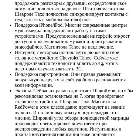
продолжать разговоры с друзьями, сосредоточив своё
внимание полностью на дороге. Штатная магнитола
Шевроле Тахо полностью синхронизирует контакты с
тем, что есть в мобильном телефоне.
Поддержка iPhone/iPod. Многие современные центры
мультимедиа поддерживают работу с этими
устройствами. Предустановленный интерфейс откроет
доступ к прослушиванию музыки и проигрыванию
видеофайлов. Магнитола Tahoe не исключение.
Интернет, с которым поставляется любое штатное
головное устройство Chevrolet Tahoe. Сейчас уже
поддерживаются технологии вплоть до 4g, хотя в
некоторых случаях хватает и 3G.
Поддержка парктроников. Они правда уменьшают
визуальную нагрузку за счёт удобного расположения
всей информации.
Экраны. Сейчас их размер достигает 10 дюймов, но я бы
рекомендовал остановиться на 7, когда приобретают
головное устройство Шевроле Тахо. Магнитолы
RedPower в этом классе давно претендуют на звание
лучших. И по личному опыту я подтверждаю это
мнение. Широкий угол обзора полноцветной матрицы
производит очень хорошее впечатление при
воспроизведении любых картинок. Интуитивная и
простая внутренняя навигация тоже понравится