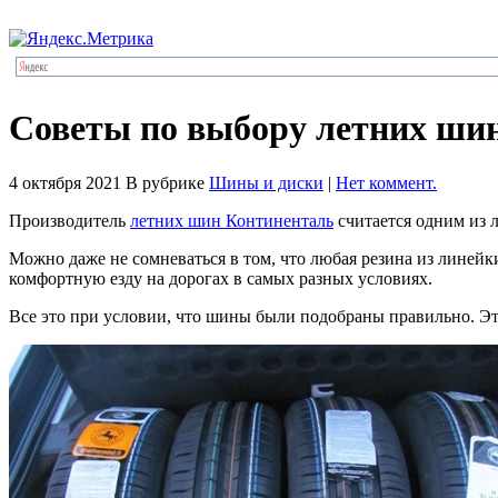
Советы по выбору летних ши
4 октября 2021
В рубрике
Шины и диски
|
Нет коммент.
Производитель
летних шин Континенталь
считается одним из л
Можно даже не сомневаться в том, что любая резина из линейк
комфортную езду на дорогах в самых разных условиях.
Все это при условии, что шины были подобраны правильно. Это