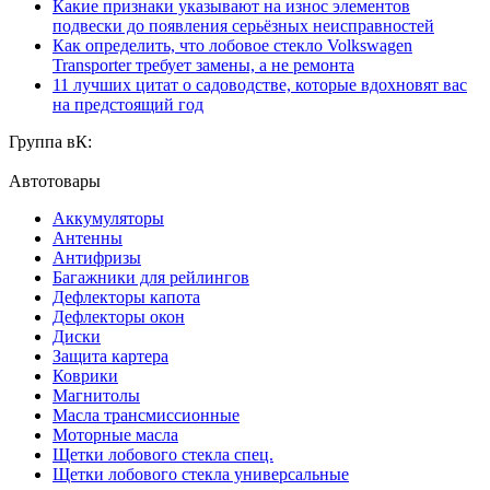
Какие признаки указывают на износ элементов
подвески до появления серьёзных неисправностей
Как определить, что лобовое стекло Volkswagen
Transporter требует замены, а не ремонта
11 лучших цитат о садоводстве, которые вдохновят вас
на предстоящий год
Группа вК:
Автотовары
Аккумуляторы
Антенны
Антифризы
Багажники для рейлингов
Дефлекторы капота
Дефлекторы окон
Диски
Защита картера
Коврики
Магнитолы
Масла трансмиссионные
Моторные масла
Щетки лобового стекла спец.
Щетки лобового стекла универсальные