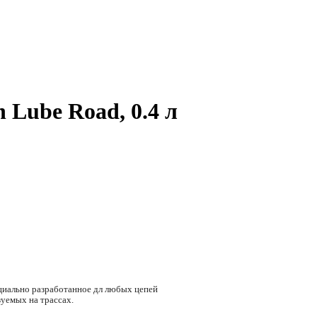
Lube Road, 0.4 л
ециально разработанное дл любых цепей
зуемых на трассах.