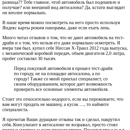
разница?? Тебе главное, чтоб автомобиль был подешевле и
получше? или внешний вид автосалона? Да, кстати выглядит
он вполне нормально.
В наше время можно посмотреть на него просто используя
Яндекс карты режим панорамы, даже если ехать лень.
Много читал отзывов о том, что не дают автомобиль на тест-
драйв и о том, что нельзя его даже нормально осмотреть. Я
вчера там был, купил себе Ниссан Х-Траил 2012 года выпуска,
с механической коробкой передач, объем двигателя 2,0 литра,
пробег составлял 30 тысяч.
Перед покупкой автомобиля я прошел тест-драйв
по городу, не на площадке автосалона, а по
городу! Также со мной приехал специалист, со
своим оборудованием, которое дает возможность
проверить все основные элементы автомобиля.
Стоит это относительно недорого, если вы переживаете, что
вам могут продать не машину, а кусок …, то наймите
специалиста.
Я прочитав Ваши дурацкие отзывы так и сделал, накрутил
себя. Консультант в автосалоне не возражал, просто стоял
рядом и смотрел за всем происходящим. Представляю как я в